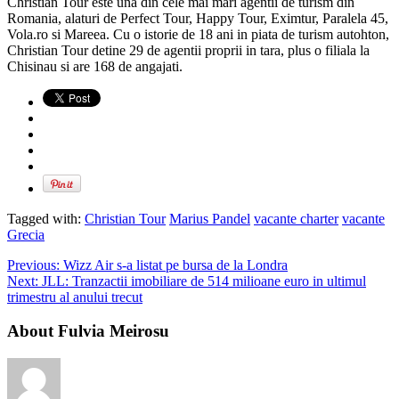
Christian Tour este una din cele mai mari agentii de turism din
Romania, alaturi de Perfect Tour, Happy Tour, Eximtur, Paralela 45,
Vola.ro si Mareea. Cu o istorie de 18 ani in piata de turism autohton,
Christian Tour detine 29 de agentii proprii in tara, plus o filiala la
Chisinau si are 168 de angajati.
Tagged with:
Christian Tour
Marius Pandel
vacante charter
vacante
Grecia
Previous:
Wizz Air s-a listat pe bursa de la Londra
Next:
JLL: Tranzactii imobiliare de 514 milioane euro in ultimul
trimestru al anului trecut
About Fulvia Meirosu