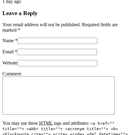
1 day ago
Leave a Reply
Your email address will not be published. Required fields are
marked
*
Name
*
Email
*
Website
Comment
You may use these
HTML
tags and attributes:
<a href=""
title=""> <abbr title=""> <acronym title=""> <b>
<blockquote cite=""> <cite> <code> <del datetime="">