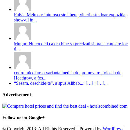
Fulvia Meirosu: Intrarea este libera, vineri este doar expozitia,
show-ul in...
Mugur: Nu credeti ca era bine sa precizati si ora la care are loc
d...
codrut nicolau: o varianta inedita de promovare, folosita de
Heathrow, a fos...
“Sesam, deschide-te”, a spus Alibab...: […] […]...
Advertisement
Follow us on Google+
© Copyright 2013, All Rights Reserved. | Powered by
WordPress
|