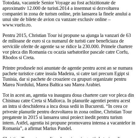
Totodata, vacantele Senior Voyage au fost achizitionate de
aproximativ 12.000 de turisti.2014 a insemnat si dezvoltarea
companiei in zona de turism online, prin lansarea la finele anului a
unui site de bilete de avion cu vanzare exclusiv online –
www.vuelo.ro.
Pentru 2015, Christian Tour isi propune sa ajunga la vanzari de 63
de milioane de euro si ca numarul de turisti care beneficiaza de
serviciile oferite de agentie sa se ridice la 230.000. Primele chartere
vor pleca din Romania cu ocazia sarbatorilor pascale catre Corfu,
Rhodos si Creta.
Printre produsele noi anuntate de agentie pentru acest an se numara
pachete turistice catre insula Madeira, si catre tari precum Egipt si
Tunisia, dar si pachete de croaziere cu grupuri organizate pentru
Marea Nordului, Marea Baltica sau Marea Arabiei.
Tot in acest an, agentia va inaugura doua chartere care vor pleca din
Chisinau catre Creta si Mallorca. In planurile agentiei pentru acest
an intra si deschiderea a inca doua sedii in Bucuresti. “In ceea ce
priveste planurile pentru dezvoltarea in zona online, Christian Tour
pregateste in 2015 si lansarea unui proiect inedit pentru turism
intern. Astfel, agentia isi propune promovarea intensa a vacantelor in
Romania”, a afirmat Marius Pandel.