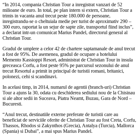
“In 2014, compania Christian Tour a inregistrat vanzari de 52
milioane de euro. In total, pe plan intern si extern, Christian Tour a
trimis in vacanta anul trecut peste 180.000 de persoane,
inregistrandu-se o cheltuiala medie per turist de aproximativ 290 –
300 euro, raportat la un sejur de sapte zile, transportul fiind inclus”,
a declarat intr-un comunicat Marius Pandel, directorul general al
Christian Tour.
Gradul de umplere a celor 42 de chartere saptamanale de anul trecut
a fost de 95%. De asemenea, gradul de ocupare a hotelului
Memento Kassioppi Resort, administrat de Christian Tour in insula
greceasca Corfu, a fost peste 95% pe parcursul sezonului de anul
trecut Resortul a primit in principal de turistii romani, britanici,
polonezi, cehi si scandinavi.
In acelasi timp, in 2014, numarul de agentii (branch-uri) Christian
Tour a ajuns la 30, odata cu deschiderea sediului nou de la Chisinau
si ale altor sedii in Suceava, Piatra Neamt, Buzau, Gara de Nord –
Bucuresti.
“Anul trecut, destinatiile externe preferate de turistii care au
beneficiat de serviciile oferite de Christian Tour au fost Creta, Corfu,
Thassos, Rhodos si Zakynthos (Grecia), Antalya (Turcia), Mallorca
(Spania) si Dubai”, a mai spus Marius Pandel.