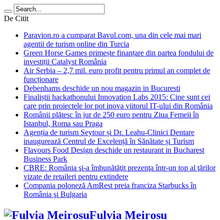
De Citit
Paravion.ro a cumparat Bavul.com, una din cele mai mari
agentii de turism online din Turcia
Green Horse Games primește finanțare din partea fondului de
investiții Catalyst România
Air Serbia – 2,7 mil. euro profit pentru primul an complet de
funcționare
Debenhams deschide un nou magazin in Bucuresti
Finaliștii hackathonului Innovation Labs 2015: Cine sunt cei
care prin proiectele lor pot inova viitorul IT-ului din România
Românii plătesc în jur de 250 euro pentru Ziua Femeii în
Istanbul, Roma sau Praga
Agenția de turism Seytour și Dr. Leahu-Clinici Dentare
inaugurează Centrul de Excelență în Sănătate și Turism
Flavours Food Design deschide un restaurant in Bucharest
Business Park
CBRE: România şi-a îmbunătăţit prezenţa într-un top al ţărilor
vizate de retaileri pentru extindere
Compania poloneză AmRest preia franciza Starbucks în
România şi Bulgaria
Fulvia Meirosu